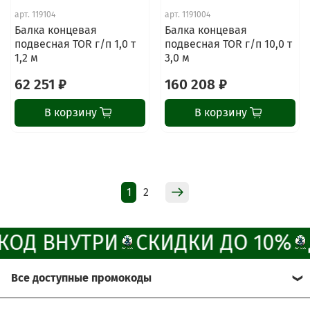
ChatApp
арт.
119104
арт.
1191004
online
Балка концевая
Балка концевая
подвесная TOR г/п 1,0 т
подвесная TOR г/п 10,0 т
1,2 м
3,0 м
Наши мессенджеры
62 251 ₽
160 208 ₽
Свяжитесь с нами через любой удобный
мессенджер!
В корзину
В корзину
Написать менеджеру в MAX
Отдел продаж и сервис
1
2
Электронная почта
Позвонить
ОД ВНУТРИ
СКИДКИ ДО 10%
Telegram-канал
Все доступные промокоды
Группа Вконтакте
Хотите получить больше выгоды?