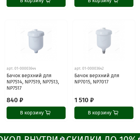
В корзину
В корзину
ChatApp
online
Наши мессенджеры
Свяжитесь с нами через любой удобный
арт.
01-00003644
арт.
01-00003642
мессенджер!
Бачок верхний для
Бачок верхний для
NP7514, NP7519, NP7513,
NP7015, NP7017
NP7517
Написать менеджеру в MAX
840 ₽
1 510 ₽
Отдел продаж и сервис
В корзину
В корзину
Электронная почта
Позвонить