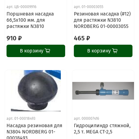
арт.
ЦБ-00009916
арт.
01-00003055
Поршневая насадка
Резиновая насадка (#12)
66,5х100 мм. для
для растяжки N3810
растяжки N3810
NORDBERG 01-00003055
910 ₽
465 ₽
В корзину
В корзину
арт.
01-00018493
арт.
000007416
Насадка резиновая для
Гидроцилиндр стяжной,
N3804 NORDBERG 01-
2,5 т. MEGA CT-2,5
00018493