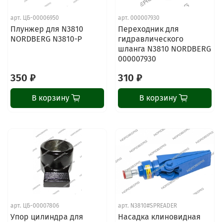
арт.
ЦБ-00006950
арт.
000007930
Плунжер для N3810
Переходник для
NORDBERG N3810-P
гидравлического
шланга N3810 NORDBERG
000007930
350 ₽
310 ₽
В корзину
В корзину
арт.
ЦБ-00007806
арт.
N3810#SPREADER
Упор цилиндра для
Насадка клиновидная