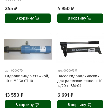
355 ₽
4 950 ₽
В корзину
В корзину
ChatApp
online
Наши мессенджеры
Свяжитесь с нами через любой удобный
арт.
000007541
арт.
000007397
мессенджер!
Гидроцилиндр стяжной,
Насос гидравлический
10 т, MEGA CT-10
для растяжки стапеля 10
т./20 т. ВМ-04
Написать менеджеру в MAX
13 550 ₽
6 691 ₽
Отдел продаж и сервис
В корзину
В корзину