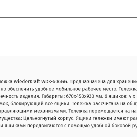
я нашими эксклюзивными промокодами.
те скидку до 10%.
о
з, действует
на весь ассортимент.
ём при покупке нового!
t, Harrison, JTC,
FoxWeld, TOR.
стояния.
8.2026.
Доставка во все регионы РФ.
лежка WiederKraft WDK-606GG. Предназначена для хранения
жно обеспечить удобное мобильное рабочее место. Тележк
енеджеру на почту arkuda29@mail.ru
разу
ечность изделия. Габариты: 670x450x930 мм. 6 ящиков: 4 x
мок, блокирующий все ящики. Тележка рассчитана на общу
аправляющими механизмами. Тележка перемещается на 
имущества: Цельногнутый корпус. Ящики тележки имеют р
и ящиками передвигаются с помощью удобной боковой ру