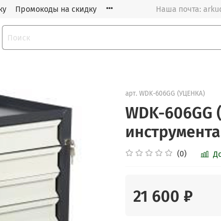
ку
Промокоды на скидку
Наша почта: arku
арт.
WDK-606GG (УЦЕНКА)
WDK-606GG (
инструмента
(0)
Д
21 600 ₽